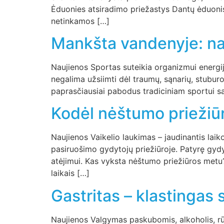
Ėduonies atsiradimo priežastys Dantų ėduonis
netinkamos […]
Mankšta vandenyje: naud
Naujienos Sportas suteikia organizmui energijo
negalima užsiimti dėl traumų, sąnarių, stuburo 
paprasčiausiai pabodus tradiciniam sportui s
Kodėl nėštumo priežiūrą
Naujienos Vaikelio laukimas – jaudinantis laik
pasiruošimo gydytojų priežiūroje. Patyrę gyd
atėjimui. Kas vyksta nėštumo priežiūros metu
laikais […]
Gastritas – klastingas
Naujienos Valgymas paskubomis, alkoholis, rūky