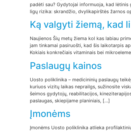
padėti sau? Gydytojai informuoja, kad lėtinis 
ligų rizika: skrandžio, dvylikapirštės žarnos 
Ką valgyti žiemą, kad l
Naujienos Šių metų žiema kol kas labiau primen
jam tinkamai pasiruošti, kad šis laikotarpis ap
Kokiais konkrečiais vitaminais bei mikroeleme
Paslaugų kainos
Uosto poliklinika – medicininių paslaugų teikėja
kuriuos vizitų laikas neprailgs, sužinosite vi
šeimos gydytojų, reabilitacijos, kineziterapij
paslaugas, skiepijame planiniais, […]
Įmonėms
Įmonėms Uosto poliklinika atlieka profilaktin