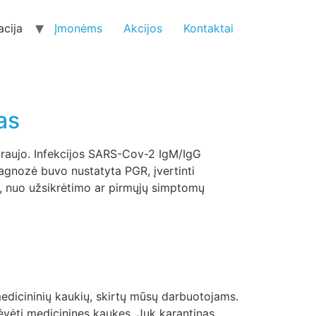
acija
Įmonėms
Akcijos
Kontaktai
as
kraujo. Infekcijos SARS-Cov-2 IgM/IgG
agnozė buvo nustatyta PGR, įvertinti
ų, nuo užsikrėtimo ar pirmųjų simptomų
edicininių kaukių, skirtų mūsų darbuotojams.
dėvėti medicinines kaukes. Juk karantinas