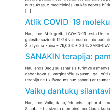
nutrauktas, o medicininės kaukės nebėra būtin
[…]
Atlik COVID-19 molekul
Naujienos Atlik greitąjį COVID-19 testą Uosto 
galėsite sužinoti 12-24 val. nuo ėminio paėmi
Šio tyrimo kaina – 76,00 € + 20 €. SARS-CoV-2
SANAKIN terapija: pam
Naujienos Bėdų su sąnariais turintys asmenys 
dabar kova su varginančiu skausmu gali būti gr
terapija ne tik išvaduos nuo sąnarių ar raume
Vaikų dantukų silanta
Naujienos Vaikų dantų ėduonis – opi problema.
Silantai – tai skysta plombinė medžiaga, kuri