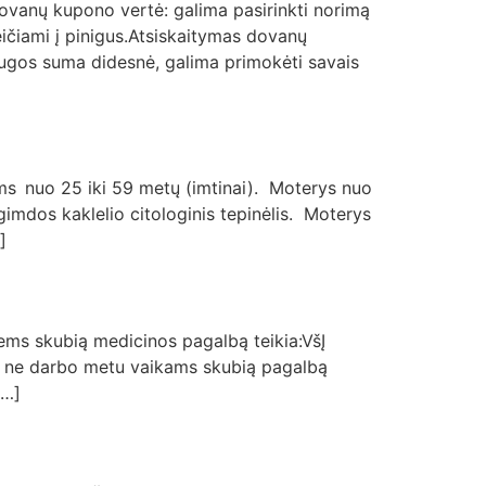
ovanų kupono vertė: galima pasirinkti norimą
eičiami į pinigus.Atsiskaitymas dovanų
augos suma didesnė, galima primokėti savais
s nuo 25 iki 59 metų (imtinai). Moterys nuo
gimdos kaklelio citologinis tepinėlis. Moterys
]
iems skubią medicinos pagalbą teikia:VšĮ
kos ne darbo metu vaikams skubią pagalbą
[…]