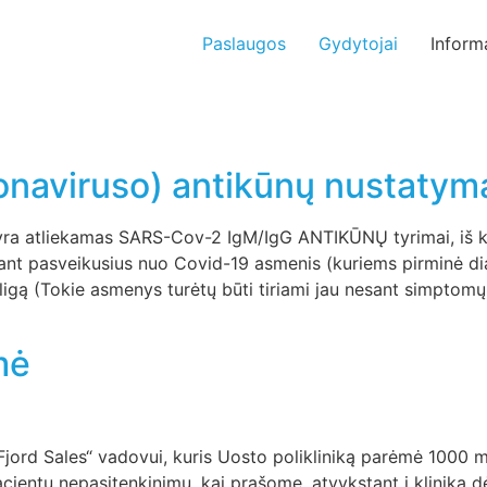
Paslaugos
Gydytojai
Inform
naviruso) antikūnų nustatym
e yra atliekamas SARS-Cov-2 IgM/IgG ANTIKŪNŲ tyrimai, iš 
inant pasveikusius nuo Covid-19 asmenis (kuriems pirminė di
 ligą (Tokie asmenys turėtų būti tiriami jau nesant simptom
mė
jord Sales“ vadovui, kuris Uosto polikliniką parėmė 1000 m
acientų nepasitenkinimu, kai prašome, atvykstant į kliniką 