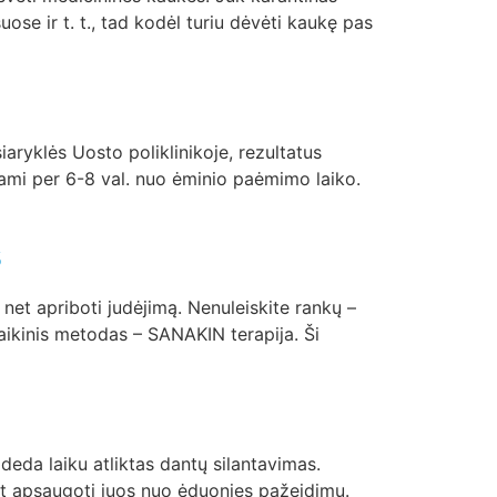
se ir t. t., tad kodėl turiu dėvėti kaukę pas
iaryklės Uosto poliklinikoje, rezultatus
dami per 6-8 val. nuo ėminio paėmimo laiko.
s
net apriboti judėjimą. Nenuleiskite rankų –
laikinis metodas – SANAKIN terapija. Ši
eda laiku atliktas dantų silantavimas.
ant apsaugoti juos nuo ėduonies pažeidimų.