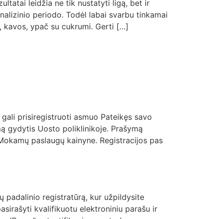
tai leidžia ne tik nustatyti ligą, bet ir
alizinio periodo. Todėl labai svarbu tinkamai
s, kavos, ypač su cukrumi. Gerti […]
 gali prisiregistruoti asmuo Pateikęs savo
ą gydytis Uosto poliklinikoje. Prašymą
ą Mokamų paslaugų kainyne. Registracijos pas
 padalinio registratūrą, kur užpildysite
irašyti kvalifikuotu elektroniniu parašu ir