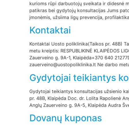
kurioms rūpi darbuotojų sveikata ir didesnė 
patikras bei gydytojų konsultacijas Jums pato
įmonėmis, užsiima ligų prevencija, profilaktik
Kontaktai
Kontaktai Uosto poliklinika(Taikos pr. 48B) T
metu kreiptis: RESPUBLIKINĖ KLAIPĖDOS LIGONI
Zauerveino g. 9A-1, Klaipėda+370 640 21277
zauerveino@uostopoliklinika.lt Ne darbo met
Gydytojai teikiantys ko
Gydytojai teikiantys konsultacijas užsienio 
pr. 48B, Klaipėda Doc. dr. Lolita Rapolienė A
Anglų Zauerveino g. 9A-5, Klaipėda Audra Šve
Dovanų kuponas