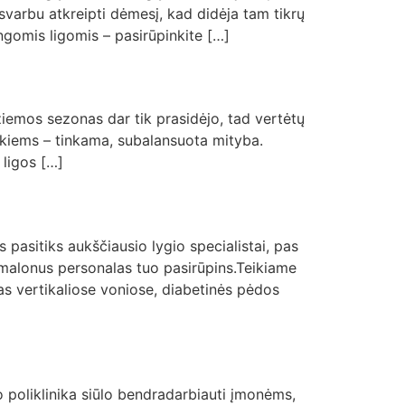
 svarbu atkreipti dėmesį, kad didėja tam tikrų
ingomis ligomis – pasirūpinkite […]
žiemos sezonas dar tik prasidėjo, tad vertėtų
veikiems – tinkama, subalansuota mityba.
 ligos […]
s pasitiks aukščiausio lygio specialistai, pas
ų malonus personalas tuo pasirūpins.Teikiame
ras vertikaliose voniose, diabetinės pėdos
o poliklinika siūlo bendradarbiauti įmonėms,