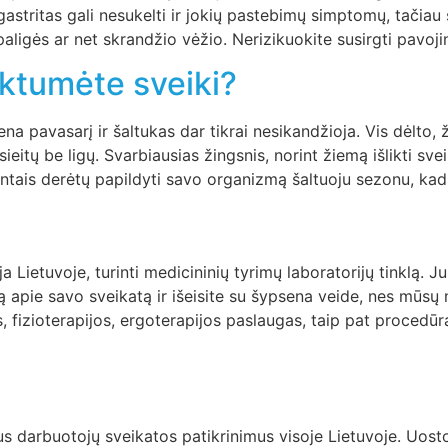
gastritas gali nesukelti ir jokių pastebimų simptomų, tačiau
opaligės ar net skrandžio vėžio. Nerizikuokite susirgti pavoj
iktumėte sveiki?
a pavasarį ir šaltukas dar tikrai nesikandžioja. Vis dėlto, 
sieitų be ligų. Svarbiausias žingsnis, norint žiemą išlikti s
ntais derėtų papildyti savo organizmą šaltuoju sezonu, kad
 Lietuvoje, turinti medicininių tyrimų laboratorijų tinklą. Ju
ską apie savo sveikatą ir išeisite su šypsena veide, nes mūs
os, fizioterapijos, ergoterapijos paslaugas, taip pat procedū
ius darbuotojų sveikatos patikrinimus visoje Lietuvoje. Uost