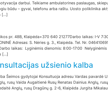
motyvacija darbui. Teikiame ambulatorines paslaugas, skie
giu būdu – gyvai, telefonu arba raštu. Uosto poliklinika akt
a […]
aikos pr. 48B, Klaipėda+370 640 21277Darbo laikas: I-V 7:3
NĖ Adresas: S. Nėries g. 3., Klaipėda. Tel. Nr. 046410695 
Darbo laikas: Lyginėmis dienomis: 8:00-17:00 Nelyginėmis
u […]
nsultacijas užsienio kalba
kalba Šeimos gydytojai Konsultuoja adresu Vardas pavardė U
nglų, rusų Vaida Augaitienė Rusų Renatas Dainius Anglų, ru
daitė Anglų, rusų Dragūnų g. 2-6, Klaipėda Jurgita Mikalaus