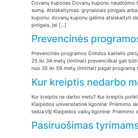
Dovanų kuponas Dovanų kupono naudojimo tais
sumą. Atsiskaitymas: grynaisiais pinigais arb
kuponu: dovanų kuponu galima atsiskaityti da
pinigais, jei […]
Prevencinės programo
Prevencinės programos Gimdos kaklelio pikty
25 iki 34 metų (imtinai) prevenciškai gali bū
nuo 35 iki 59 metų (imtinai) pagal programą t
Kur kreiptis nedarbo 
Kur kreiptis ne darbo metu? Kur kreiptis poli
Klaipėdos universitetinė ligoninė: Priėmimo s
teikia:VšĮ Klaipėdos vaikų ligoninė: Priėmimo 
Pasiruošimas tyrimam