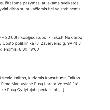
pus, išrašome pažymas, atliekame sveikatos
yviai dirba su privačiomis bei valstybinėmis
0 – 20:00taikos@uostopoliklinika.lt Ne darbo
Uosto poliklinika (J. Zauerveino g. 9A-1) J.
 dienomis: 8:00-19:00
žsienio kalbos, kuriomis konsultuoja Taikos
sų Rima Markuvienė Rusų Loreta Vorevičiūtė
kė Rusų Gydytojai specialistai […]