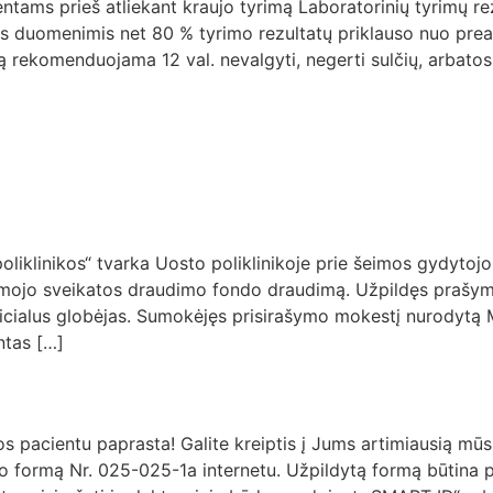
s prieš atliekant kraujo tyrimą Laboratorinių tyrimų rezulta
s duomenimis net 80 % tyrimo rezultatų priklauso nuo prean
imą rekomenduojama 12 val. nevalgyti, negerti sulčių, arbato
oliklinikos“ tvarka Uosto poliklinikoje prie šeimos gydytojo
lomojo sveikatos draudimo fondo draudimą. Užpildęs prašym
 oficialus globėjas. Sumokėjęs prisirašymo mokestį nurodyt
ntas […]
s pacientu paprasta! Galite kreiptis į Jums artimiausią mūsų
o formą Nr. 025-025-1a internetu. Užpildytą formą būtina pas