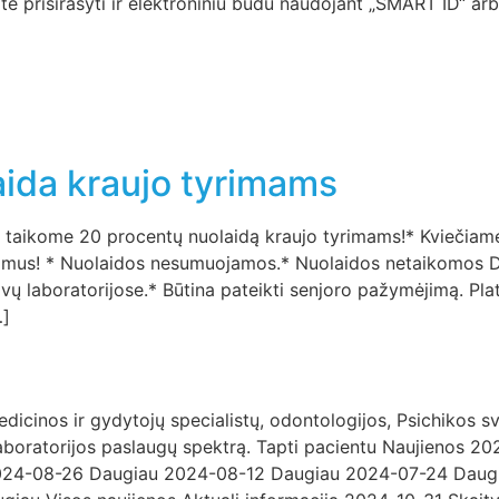
alite prisirašyti ir elektroniniu būdu naudojant „SMART ID“ a
ida kraujo tyrimams
 taikome 20 procentų nuolaidą kraujo tyrimams!* Kviečiame ne
 tyrimus! * Nuolaidos nesumuojamos.* Nuolaidos netaikomo
 laboratorijose.* Būtina pateikti senjoro pažymėjimą. Plat
…]
icinos ir gydytojų specialistų, odontologijos, Psichikos sve
mų laboratorijos paslaugų spektrą. Tapti pacientu Naujieno
024-08-26 Daugiau 2024-08-12 Daugiau 2024-07-24 Daug