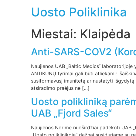
Uosto Poliklinika
Miestai:
Klaipėda
Anti-SARS-COV2 (Koro
Naujienos UAB „Baltic Medics“ laboratorijoj
ANTIKŪNŲ tyrimai gali būti atliekami: Išaišk
susiformavusį imunitetą ar nustatyti išgydytą
atsiradimo praėjus ne […]
Uosto polikliniką parė
UAB „Fjord Sales“
Naujienos Norime nuoširdžiai padėkoti UAB „F
„Uosto poliklinikoje“ dažnai susiduriame su p