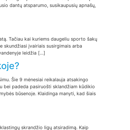
usio dantų atsparumo, susikaupusių apnašų,
ikatą. Tačiau kai kuriems daugeliu sporto šakų
ie skundžiasi įvairiais susirgimais arba
vandenyje leidžia […]
koje?
šimu. Šie 9 mėnesiai reikalauja atsakingo
tu bei padeda pasiruošti sklandžiam kūdikio
ybės būsenoje. Klaidinga manyti, kad šiais
 klastingų skrandžio ligų atsiradimą. Kaip