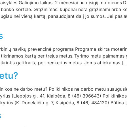
yklės Galiojimo laikas: 2 mėnesiai nuo įsigijimo dienos.D
a banko kortele. Grąžinimas: kuponai nėra grąžinami arba k
ugiau nei vieną kartą, panaudojant dalį jo sumos. Jei pasl
s
binių navikų prevencinė programa Programa skirta moterim
ti tikrinamos kartą per trejus metus. Tyrimo metu paimamas 
ikrintis gali kartą per penkerius metus. Joms atliekamas […
metu?
klinikos ne darbo metu? Poliklinikos ne darbo metu suaugus
kyrius (Liepojos g . 41, Klaipėda, 8 (46) 396643) Poliklini
skyrius (K. Donelaičio g. 7, Klaipėda, 8 (46) 484120) Būtina 
s