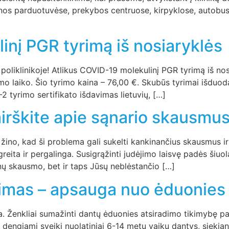
os parduotuvėse, prekybos centruose, kirpyklose, autobusuo
inį PGR tyrimą iš nosiaryklės
poliklinikoje! Atlikus COVID-19 molekulinį PGR tyrimą iš nos
mo laiko. Šio tyrimo kaina – 76,00 €. Skubūs tyrimai išduo
 tyrimo sertifikato išdavimas lietuvių, […]
irškite apie sąnario skausmu
žino, kad ši problema gali sukelti kankinančius skausmus ir 
eita ir pergalinga. Susigrąžinti judėjimo laisvę padės šiuo
nų skausmo, bet ir taps Jūsų neblėstančio […]
vimas – apsauga nuo ėduonies
 Ženkliai sumažinti dantų ėduonies atsiradimo tikimybę pad
a dengiami sveiki nuolatiniai 6-14 metų vaikų dantys, sieki