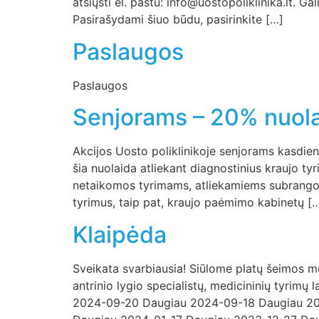
atsiųsti el. paštu: info@uostopoliklinika.lt. G
Pasirašydami šiuo būdu, pasirinkite […]
Paslaugos
Paslaugos
Senjorams – 20% nuola
Akcijos Uosto poliklinikoje senjorams kasdien
šia nuolaida atliekant diagnostinius kraujo
netaikomos tyrimams, atliekamiems subrangovų
tyrimus, taip pat, kraujo paėmimo kabinetų [
Klaipėda
Sveikata svarbiausia! Siūlome platų šeimos med
antrinio lygio specialistų, medicininių tyri
2024-09-20 Daugiau 2024-09-18 Daugiau 2