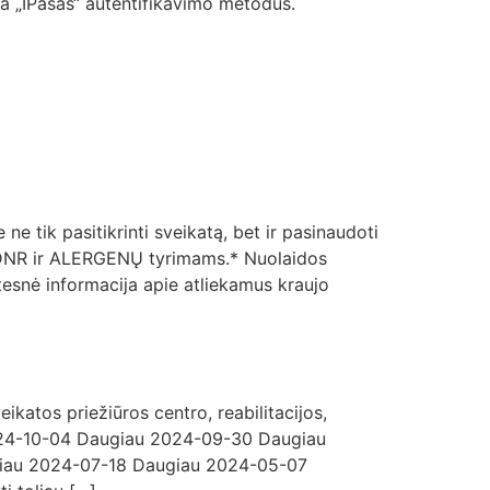
rba „IPasas“ autentifikavimo metodus.
 tik pasitikrinti sveikatą, bet ir pasinaudoti
s DNR ir ALERGENŲ tyrimams.* Nuolaidos
esnė informacija apie atliekamus kraujo
ikatos priežiūros centro, reabilitacijos,
s 2024-10-04 Daugiau 2024-09-30 Daugiau
iau 2024-07-18 Daugiau 2024-05-07