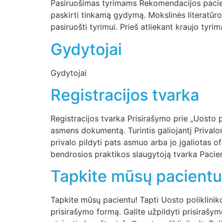
Pasiruošimas tyrimams Rekomendacijos pacientam
paskirti tinkamą gydymą. Mokslinės literatūro
pasiruošti tyrimui. Prieš atliekant kraujo tyr
Gydytojai
Gydytojai
Registracijos tvarka
Registracijos tvarka Prisirašymo prie „Uosto p
asmens dokumentą. Turintis galiojantį Priva
privalo pildyti pats asmuo arba jo įgaliotas
bendrosios praktikos slaugytoją tvarka Pacie
Tapkite mūsų pacientu
Tapkite mūsų pacientu! Tapti Uosto polikliniko
prisirašymo formą. Galite užpildyti prisirašym