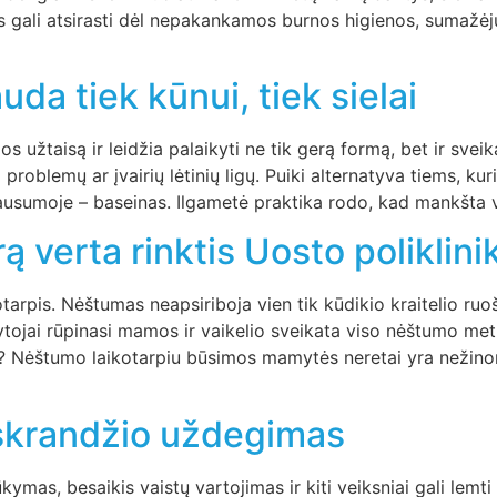
 gali atsirasti dėl nepakankamos burnos higienos, sumažėj
a tiek kūnui, tiek sielai
s užtaisą ir leidžia palaikyti ne tik gerą formą, bet ir sve
problemų ar įvairių lėtinių ligų. Puiki alternatyva tiems, kur
ausumoje – baseinas. Ilgametė praktika rodo, kad mankšta 
 verta rinktis Uosto poliklini
otarpis. Nėštumas neapsiriboja vien tik kūdikio kraitelio ruo
ytojai rūpinasi mamos ir vaikelio sveikata viso nėštumo me
? Nėštumo laikotarpiu būsimos mamytės neretai yra nežinom
 skrandžio uždegimas
mas, besaikis vaistų vartojimas ir kiti veiksniai gali lemti