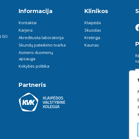
Informacija
Klinikos
S
Kontaktai
Klaipėda
Karjera
Skuodas
N ISO
Akredituota laboratorija
Kretinga
P
Skundų pateikimo tvarka
Kaunas
Asmens duomenų
Re
apsauga
na
Kokybės politika
Partneris
su