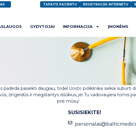
AS
TAPKITE PACIENTU
REGISTRACIJA INTERNETU
ASLAUGOS
GYDYTOJAI
INFORMACIJA
ĮMONĖMS
padeda pasiekti daugiau, todėl Uosto poliklinika siekia suburti d
, žingeidūs ir mėgstantys iššūkius, jei Tu vadovaujiesi tomis pa
prie mūsų!
SUSISIEKITE!
personalas@balticmedics.