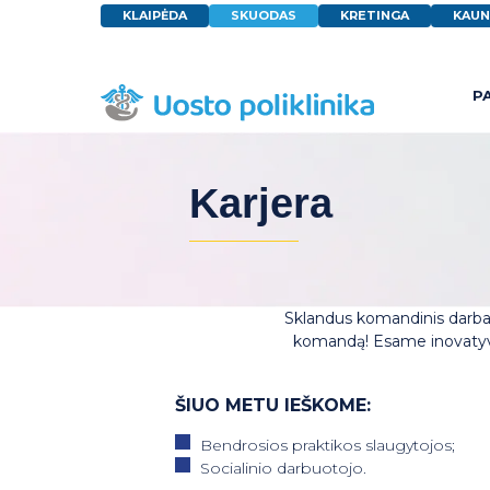
KLAIPĖDA
SKUODAS
KRETINGA
KAUN
P
Karjera
Sklandus komandinis darbas 
komandą! Esame inovatyvūs
ŠIUO METU IEŠKOME:
Bendrosios praktikos slaugytojos;
Socialinio darbuotojo.