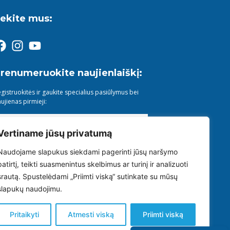
ekite mus:
renumeruokite naujienlaiškį:
gistruokitės ir gaukite specialius pasiūlymus bei
ujienas pirmieji:
Vertiname jūsų privatumą
Su Uosto poliklinikos
Privatumo politika
Naudojame slapukus siekdami pagerinti jūsų naršymo
sipažinau ir sutinku.
patirtį, teikti suasmenintus skelbimus ar turinį ir analizuoti
srautą. Spustelėdami „Priimti viską“ sutinkate su mūsų
Prenumeruoti
slapukų naudojimu.
Pritaikyti
Atmesti viską
Priimti viską