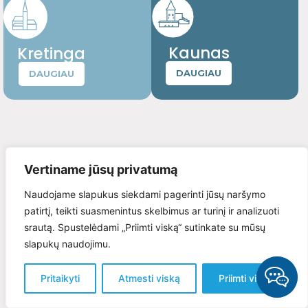
Kaunas
Kretinga
DAUGIAU
DAUGIAU
Vertiname jūsų privatumą
Naudojame slapukus siekdami pagerinti jūsų naršymo
patirtį, teikti suasmenintus skelbimus ar turinį ir analizuoti
srautą. Spustelėdami „Priimti viską“ sutinkate su mūsų
slapukų naudojimu.
Pritaikyti
Atmesti viską
Priimti viską