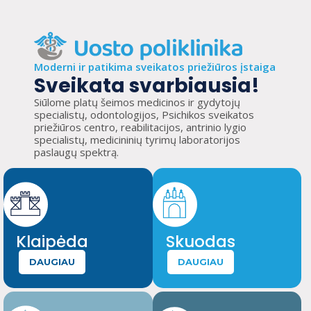
Moderni ir patikima sveikatos priežiūros įstaiga
Sveikata svarbiausia!
Siūlome platų šeimos medicinos ir gydytojų
specialistų, odontologijos, Psichikos sveikatos
priežiūros centro, reabilitacijos, antrinio lygio
specialistų, medicininių tyrimų laboratorijos
paslaugų spektrą.
Klaipėda
Skuodas
DAUGIAU
DAUGIAU