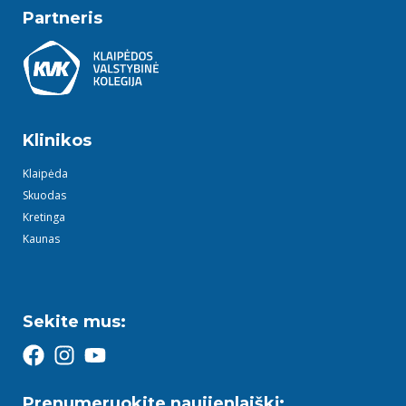
Partneris
Klinikos
Klaipėda
Skuodas
Kretinga
Kaunas
Sekite mus:
Prenumeruokite naujienlaiškį: