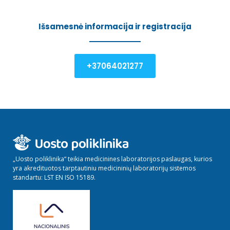
Išsamesnė informacija ir registracija
+37064021277
„Uosto poliklinika“ teikia medicinines laboratorijos paslaugas, kurios
yra akredituotos tarptautiniu medicininių laboratorijų sistemos
standartu: LST EN ISO 15189.