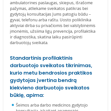
ambulatorines paslaugas, skiepus, išrašome
pažymas, atliekame sveikatos patikras bei
gydytojų konsultacijas Jums patogiu būdu –
gyvai, telefonu arba raštu. Uosto poliklinika
aktyviai dirba su privačiomis bei valstybinėmis
įmonėmis, užsiima ligų prevencija, profilaktika
ir diagnostika, skatina laiku pasirūpinti
darbuotojų sveikata.
Standartinis profilaktinis
darbuotojo sveikatos tikrinimas,
kurio metu bendrosios praktikos
gydytojas įvertina bendrą
kiekvieno darbuotojo sveikatos
būklę, apima:
Šeimos arba darbo medicinos gydytojo
konsultaciją, įskaitant anamnezės