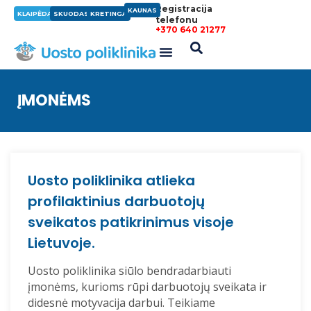
Registracija
KAUNAS
KLAIPĖDA
SKUODAS
KRETINGA
telefonu
+370 640 21277
ĮMONĖMS
Uosto poliklinika atlieka
profilaktinius darbuotojų
sveikatos patikrinimus visoje
Lietuvoje.
Uosto poliklinika
siūlo bendradarbiauti
įmonėms, kurioms rūpi darbuotojų sveikata ir
didesnė motyvacija darbui. Teikiame