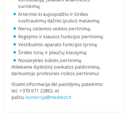
surinkimą;
Arterinio kraujospūdžio ir širdies
susitraukimų dažnio (pulso) matavimą;
Nervų sistemos veiklos įvertinimą;
Regėjimo ir klausos funkcijos įvertinimą;
Vestibulinio aparato funkcijos tyrimą;
Širdies tonų ir plaučių klausymą;
Nosiaryklės būklės įvertinimą.
Atliekame išplėstinį sveikatos patikrinimą,
darbuotojo profesinės rizikos įvertinimui
Išsami informacija dėl pasiūlymų pateikimo:
tel.: +370 671 22862, el.
paštu:
komercija@medtest.lt