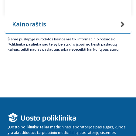
Kainoraštis
Šiame puslapyje nurodytos kainos yra tik informacinio pobūdžio.
Poliklinika pasilieka sau teisę be atskiro įspėjimo keisti paslaugų
kainas, teikti naujas paslaugas arba nebeteikti kai kurių paslaugų.
„Uosto poliklinika“ teikia medicinines laboratorijos paslaugas, kurios
yra akredituotos tarptautiniu medicininių laboratorijų sistemos