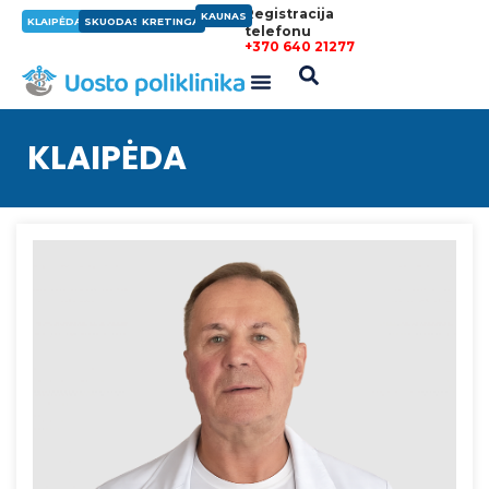
Registracija
KAUNAS
KLAIPĖDA
SKUODAS
KRETINGA
telefonu
+370 640 21277
KLAIPĖDA