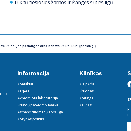
Ir kitų tiesiosios žarnos ir išangės srities ligų.
, teikti naujas paslaugas arba nebeteikti kai kurių paslaugų.
Informacija
Klinikos
S
Kontaktai
Klaipėda
Karjera
Skuodas
N ISO
Akredituota laboratorija
Kretinga
P
Skundų pateikimo tvarka
Kaunas
Re
Asmens duomenų apsauga
na
Kokybės politika