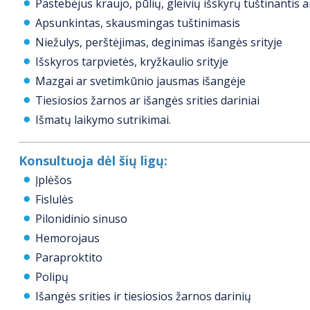
Pastebėjus kraujo, pūlių, gleivių išskyrų tuštinantis a
Apsunkintas, skausmingas tuštinimasis
Niežulys, perštėjimas, deginimas išangės srityje
Išskyros tarpvietės, kryžkaulio srityje
Mazgai ar svetimkūnio jausmas išangėje
Tiesiosios žarnos ar išangės srities dariniai
Išmatų laikymo sutrikimai.
Konsultuoja dėl šių ligų:
Įplėšos
Fislulės
Pilonidinio sinuso
Hemorojaus
Paraproktito
Polipų
Išangės srities ir tiesiosios žarnos darinių