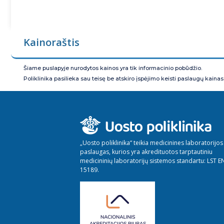
Kainoraštis
Šiame puslapyje nurodytos kainos yra tik informacinio pobūdžio.
Poliklinika pasilieka sau teisę be atskiro įspėjimo keisti paslaugų kainas
„Uosto poliklinika“ teikia medicinines laboratorijos
paslaugas, kurios yra akredituotos tarptautiniu
medicininių laboratorijų sistemos standartu: LST E
15189.