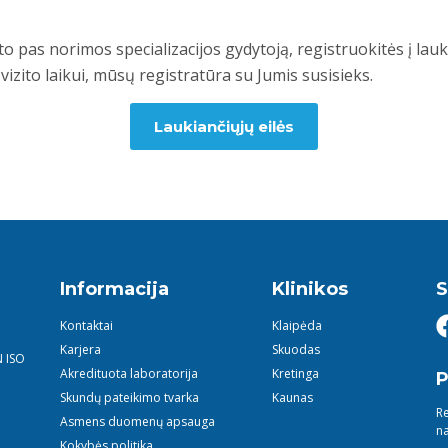
to pas norimos specializacijos gydytoją, registruokitės į lauki
vizito laikui, mūsų registratūra su Jumis susisieks.
Laukiančiųjų eilės
Informacija
Klinikos
S
Kontaktai
Klaipėda
Karjera
Skuodas
N ISO
Akredituota laboratorija
Kretinga
P
Skundų pateikimo tvarka
Kaunas
Re
Asmens duomenų apsauga
na
Kokybės politika