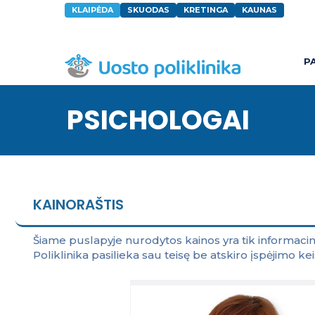
KLAIPĖDA
SKUODAS
KRETINGA
KAUNAS
P
PSICHOLOGAI
KAINORAŠTIS
Šiame puslapyje nurodytos kainos yra tik informaci
Poliklinika pasilieka sau teisę be atskiro įspėjimo k