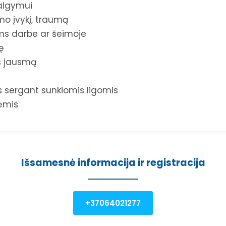
algymui
mo įvykį, traumą
ms darbe ar šeimoje
ę
s jausmą
 sergant sunkiomis ligomis
ėmis
Išsamesnė informacija ir registracija
+37064021277