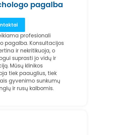
ichologo pagalba
ntaktai
teikiama profesionali
o pagalba. Konsultacijos
ina ir nekritikuoja, o
ui suprasti jo vidų ir
ciją. Mūsų klinikos
ja tiek paauglius, tiek
riais gyvenimo sunkumų
nglų ir rusų kalbomis.