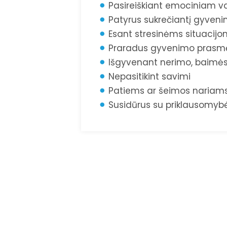
Pasireiškiant emociniam v
Patyrus sukrečiantį gyveni
Esant stresinėms situacijo
Praradus gyvenimo prasm
Išgyvenant nerimo, baimė
Nepasitikint savimi
Patiems ar šeimos nariams
Susidūrus su priklausomyb