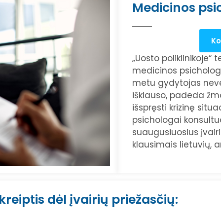
Medicinos ps
Ko
„Uosto poliklinikoje“ 
medicinos psicholog
metu gydytojas nevert
išklauso, padeda žmog
išspręsti krizinę situa
psichologai konsultuo
suaugusiuosius įvai
klausimais lietuvių, a
reiptis dėl įvairių priežasčių: