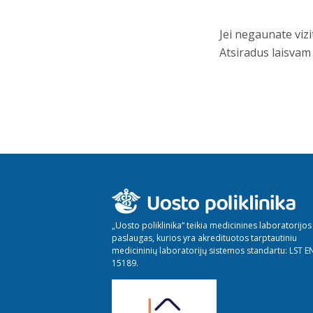
Jei negaunate vizi
Atsiradus laisvam 
„Uosto poliklinika“ teikia medicinines laboratorijos
paslaugas, kurios yra akredituotos tarptautiniu
medicininių laboratorijų sistemos standartu: LST E
15189.