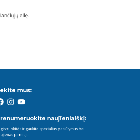
ančiųjų eilę.
ekite mus:
renumeruokite naujienlaiškį:
gistruokitės ir gaukite specialius pasiūlymus bei
ujienas pirmieji: