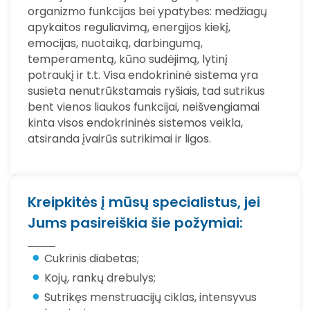
organizmo funkcijas bei ypatybes: medžiagų
apykaitos reguliavimą, energijos kiekį,
emocijas, nuotaiką, darbingumą,
temperamentą, kūno sudėjimą, lytinį
potraukį ir t.t. Visa endokrininė sistema yra
susieta nenutrūkstamais ryšiais, tad sutrikus
bent vienos liaukos funkcijai, neišvengiamai
kinta visos endokrininės sistemos veikla,
atsiranda įvairūs sutrikimai ir ligos.
Kreipkitės į mūsų specialistus, jei
Jums pasireiškia šie požymiai:
Cukrinis diabetas;
Kojų, rankų drebulys;
Sutrikęs menstruacijų ciklas, intensyvus