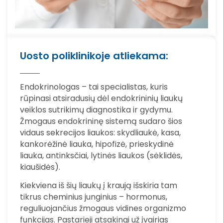
Uosto poliklinikoje atliekama:
Endokrinologas – tai specialistas, kuris
rūpinasi atsiradusių dėl endokrininių liaukų
veiklos sutrikimų diagnostika ir gydymu.
Žmogaus endokrininę sistemą sudaro šios
vidaus sekrecijos liaukos: skydliaukė, kasa,
kankorėžinė liauka, hipofizė, prieskydinė
liauka, antinksčiai, lytinės liaukos (sėklidės,
kiaušidės).
Kiekviena iš šių liaukų į kraują išskiria tam
tikrus cheminius junginius – hormonus,
reguliuojančius žmogaus vidines organizmo
funkcijas. Pastarieji atsakingi už įvairias