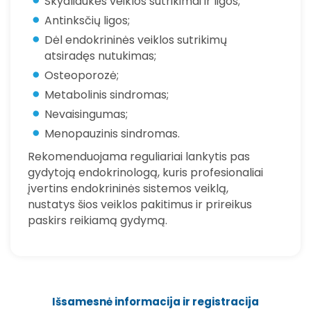
Skydliaukės veiklos sutrikimai ir ligos;
Antinksčių ligos;
Dėl endokrininės veiklos sutrikimų
atsiradęs nutukimas;
Osteoporozė;
Metabolinis sindromas;
Nevaisingumas;
Menopauzinis sindromas.
Rekomenduojama reguliariai lankytis pas
gydytoją endokrinologą, kuris profesionaliai
įvertins endokrininės sistemos veiklą,
nustatys šios veiklos pakitimus ir prireikus
paskirs reikiamą gydymą.
Išsamesnė informacija ir registracija