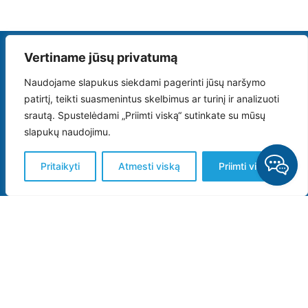
Vertiname jūsų privatumą
Naudojame slapukus siekdami pagerinti jūsų naršymo
patirtį, teikti suasmenintus skelbimus ar turinį ir analizuoti
„Uosto poliklinika“ teikia medicinines laboratorijos paslaugas, kurios
srautą. Spustelėdami „Priimti viską“ sutinkate su mūsų
yra akredituotos tarptautiniu medicininių laboratorijų sistemos
standartu: LST EN ISO 15189.
slapukų naudojimu.
Pritaikyti
Atmesti viską
Priimti viską
Kokybės vadybos sistemos:
Tarptautinis standartas LST EN ISO 15189.
Klausimai, pageidavimai ir pasiūlymai: administracija@balticmedics.lt