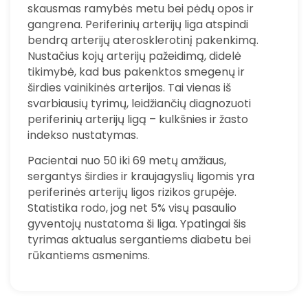
skausmas ramybės metu bei pėdų opos ir
gangrena. Periferinių arterijų liga atspindi
bendrą arterijų aterosklerotinį pakenkimą.
Nustačius kojų arterijų pažeidimą, didelė
tikimybė, kad bus pakenktos smegenų ir
širdies vainikinės arterijos. Tai vienas iš
svarbiausių tyrimų, leidžiančių diagnozuoti
periferinių arterijų ligą – kulkšnies ir žasto
indekso nustatymas.
Pacientai nuo 50 iki 69 metų amžiaus,
sergantys širdies ir kraujagyslių ligomis yra
periferinės arterijų ligos rizikos grupėje.
Statistika rodo, jog net 5% visų pasaulio
gyventojų nustatoma ši liga. Ypatingai šis
tyrimas aktualus sergantiems diabetu bei
rūkantiems asmenims.