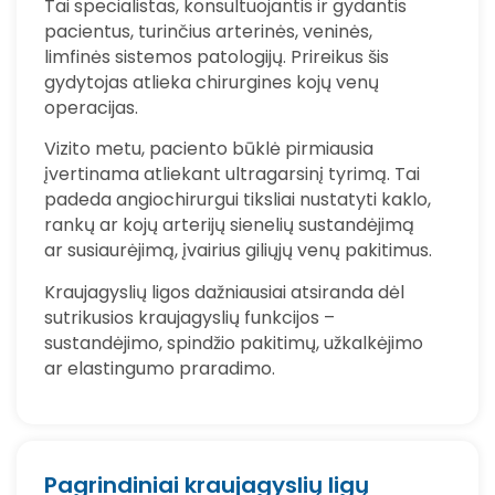
Tai specialistas, konsultuojantis ir gydantis
pacientus, turinčius arterinės, veninės,
limfinės sistemos patologijų. Prireikus šis
gydytojas atlieka chirurgines kojų venų
operacijas.
Vizito metu, paciento būklė pirmiausia
įvertinama atliekant ultragarsinį tyrimą. Tai
padeda angiochirurgui tiksliai nustatyti kaklo,
rankų ar kojų arterijų sienelių sustandėjimą
ar susiaurėjimą, įvairius giliųjų venų pakitimus.
Kraujagyslių ligos dažniausiai atsiranda dėl
sutrikusios kraujagyslių funkcijos –
sustandėjimo, spindžio pakitimų, užkalkėjimo
ar elastingumo praradimo.
Pagrindiniai kraujagyslių ligų