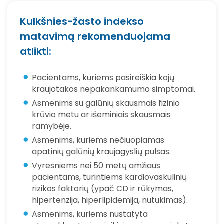
Kulkšnies-žasto indekso
matavimą rekomenduojama
atlikti:
Pacientams, kuriems pasireiškia kojų
kraujotakos nepakankamumo simptomai.
Asmenims su galūnių skausmais fizinio
krūvio metu ar išeminiais skausmais
ramybėje.
Asmenims, kuriems nečiuopiamas
apatinių galūnių kraujagyslių pulsas.
Vyresniems nei 50 metų amžiaus
pacientams, turintiems kardiovaskulinių
rizikos faktorių (ypač CD ir rūkymas,
hipertenzija, hiperlipidemija, nutukimas).
Asmenims, kuriems nustatyta