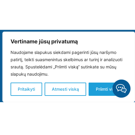
Vertiname jūsų privatumą
Naudojame slapukus siekdami pagerinti jūsų naršymo
patirtį, teikti suasmenintus skelbimus ar turinį ir analizuoti
„Uosto poliklinika“ teikia medicinines laboratorijos paslaugas, kurios
srautą. Spustelėdami „Priimti viską“ sutinkate su mūsų
yra akredituotos tarptautiniu medicininių laboratorijų sistemos
standartu: LST EN ISO 15189.
slapukų naudojimu.
Pritaikyti
Atmesti viską
Priimti viską
Kokybės vadybos sistemos: