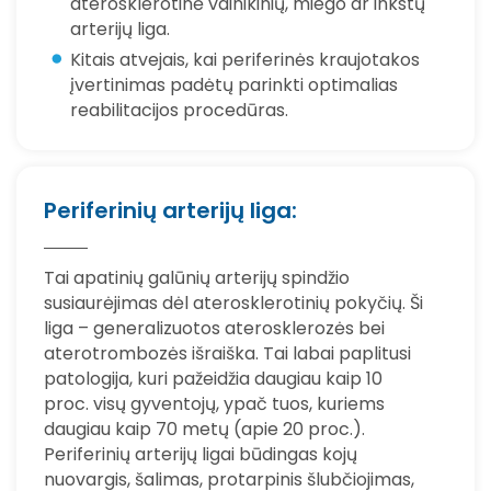
aterosklerotinė vainikinių, miego ar inkstų
arterijų liga.
Kitais atvejais, kai periferinės kraujotakos
įvertinimas padėtų parinkti optimalias
reabilitacijos procedūras.
Periferinių arterijų liga:
Tai apatinių galūnių arterijų spindžio
susiaurėjimas dėl aterosklerotinių pokyčių. Ši
liga – generalizuotos aterosklerozės bei
aterotrombozės išraiška. Tai labai paplitusi
patologija, kuri pažeidžia daugiau kaip 10
proc. visų gyventojų, ypač tuos, kuriems
daugiau kaip 70 metų (apie 20 proc.).
Periferinių arterijų ligai būdingas kojų
nuovargis, šalimas, protarpinis šlubčiojimas,