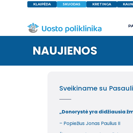
KLAIPĖDA
SKUODAS
KRETINGA
KAUN
P
NAUJIENOS
Sveikiname su Pasaul
„Donorystė yra didžiausia ž
– Popiežius Jonas Paulius II