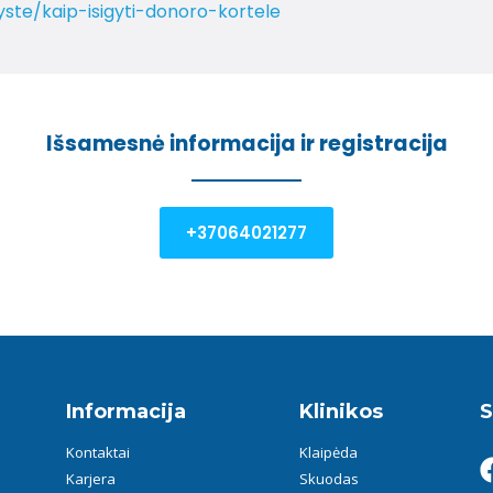
ryste/kaip-isigyti-donoro-kortele
Išsamesnė informacija ir registracija
+37064021277
Informacija
Klinikos
S
Kontaktai
Klaipėda
Karjera
Skuodas