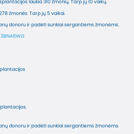
plantacijos laukia 310 žmonių. Tarp jų 10 vaikų.
278 žmonės. Tarp jų 5 vaikai.
ganų donoru ir padėti sunkiai sergantiems žmonėms.
ly/3BNA6WG
plantacijos
plantacijos.
ganų donoru ir padėti sunkiai sergantiems žmonėms.