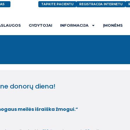
AS
TAPKITE PACIENTU
REGISTRACIJA INTERNETU
ASLAUGOS
GYDYTOJAI
INFORMACIJA
ĮMONĖMS
ine donorų diena!
mogaus meilės išraiška žmogui.“