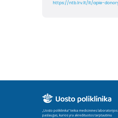
https://ntb.lrv.lt/lt/apie-dono
„Uosto poliklinika“ teikia medicinines laboratorijos
paslaugas, kurios yra akredituotos tarptautiniu