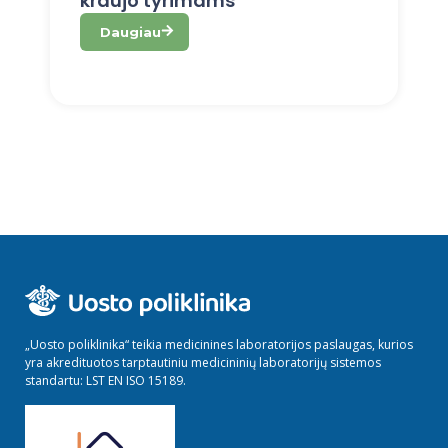
kraujo tyrimams
Daugiau
„Uosto poliklinika“ teikia medicinines laboratorijos paslaugas, kurios
yra akredituotos tarptautiniu medicininių laboratorijų sistemos
standartu: LST EN ISO 15189.