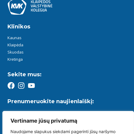
Klinikos
Kaunas
Klaipėda
Skuodas
Kretinga
Sekite mus:
Prenumeruokite naujienlaiškį:
Registruokitės ir gaukite specialius pasiūlymus bei naujienas pirmieji:
Vertiname jūsų privatumą
Naudojame slapukus siekdami pagerinti jūsų naršymo