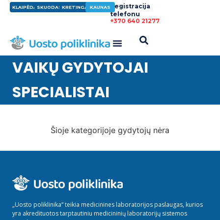
Registracija
KLAIPĖDA
SKUODAS
KRETINGA
KAUNAS
telefonu
+370 640 21277
VAIKŲ GYDYTOJAI
SPECIALISTAI
Šioje kategorijoje gydytojų nėra
„Uosto poliklinika“ teikia medicinines laboratorijos paslaugas, kurios
yra akredituotos tarptautiniu medicininių laboratorijų sistemos